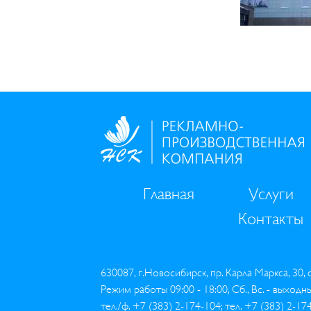
Главная
Услуги
Контакты
630087, г.Новосибирск, пр. Карла Маркса, 30,
Режим работы 09:00 - 18:00, Сб., Вс. - выходн
тел./ф. +7 (383) 2-174-104; тел. +7 (383) 2-17